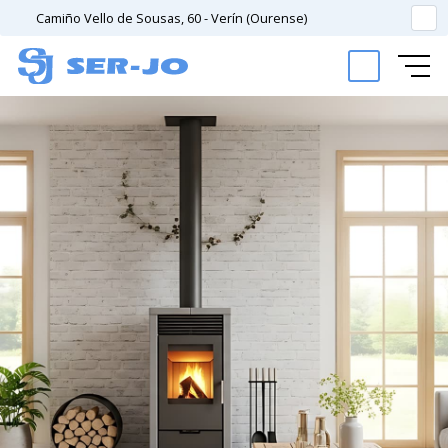
Camiño Vello de Sousas, 60 - Verín (Ourense)
Inicio
Empresa de calefacción en Verín
Calefacción
Instalaciones y sistemas de calefacción
Galería
Trabajos de instalación realizados
Contacto
Solicita presupuesto sin compromiso
¿Necesitas ayuda?
Llámanos: 988 414 695