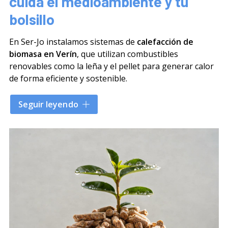
cuida el medioambiente y tu
bolsillo
En Ser-Jo instalamos sistemas de
calefacción de
biomasa en Verín
, que utilizan combustibles
renovables como la leña y el pellet para generar calor
de forma eficiente y sostenible.
Es una opción especialmente interesante en zonas
Seguir leyendo
rurales, donde el acceso a estos combustibles es fácil y
económico. No te lo pienses más y descubre si este
sistema de calefacción es adecuado para ti
contactando
con nuestros profesionales. Te
ofrecemos
asesoramiento sin compromiso
.