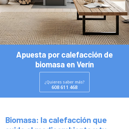
608 611 468
608 611 468
608 507 901
608 507 901
Apuesta por calefacción de
biomasa en Verín
¿Quieres saber más?
608 611 468
Biomasa: la calefacción que