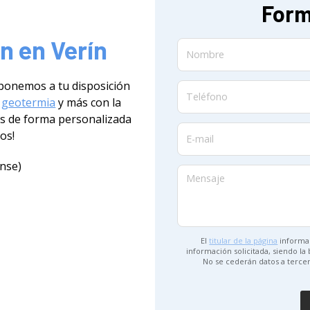
Form
n en Verín
Nombre
 ponemos a tu disposición
Teléfono
,
geotermia
y más con la
s de forma personalizada
os!
E-mail
ense)
Mensaje
El
titular de la página
informa 
información solicitada, siendo la
No se cederán datos a terce