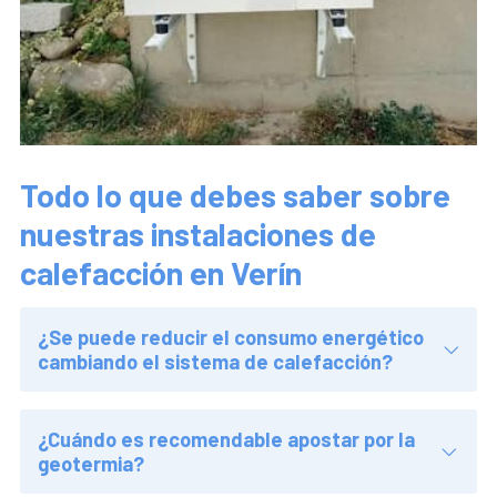
Todo lo que debes saber sobre
nuestras instalaciones de
calefacción en Verín
¿Se puede reducir el consumo energético
cambiando el sistema de calefacción?
¿Cuándo es recomendable apostar por la
geotermia?
¿Qué otro tipo de instalaciones de