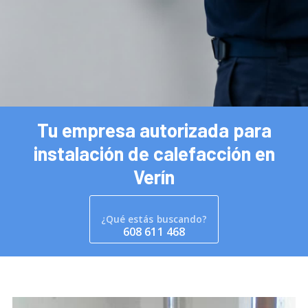
Tu empresa autorizada para
instalación de calefacción en
Verín
¿Qué estás buscando?
608 611 468