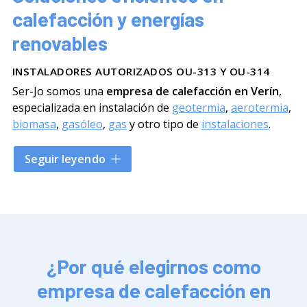
calefacción y energías
renovables
INSTALADORES AUTORIZADOS OU-313 Y OU-314
Ser-Jo somos una
empresa de calefacción en Verín
,
especializada en instalación de
geotermia
,
aerotermia
,
biomasa
,
gasóleo
,
gas
y otro tipo de
instalaciones
.
Contamos con instaladores autorizados y una amplia
Seguir leyendo
plantilla de profesionales para ofrecer soluciones
eficientes, seguras y adaptadas a cada cliente. Además,
a mayores de la instalación, también ofrecemos
servicios de mantenimiento y reparación de aparatos
de calefacción. Todo ello con un
asesoramiento
personalizado
. ¡
Llámanos
y solicita tu presupuesto sin
¿Por qué elegirnos como
compromiso!
empresa de calefacción en